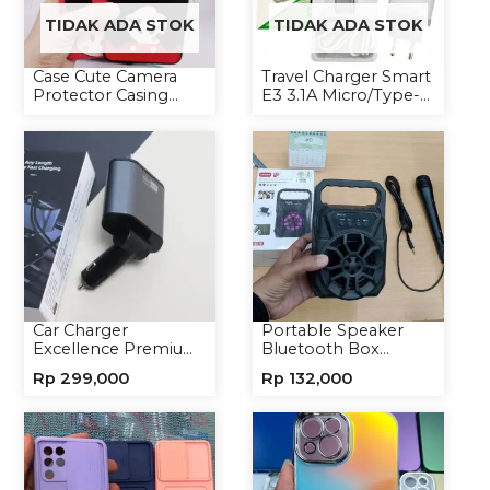
TIDAK ADA STOK
TIDAK ADA STOK
Case Cute Camera
Travel Charger Smart
Protector Casing
E3 3.1A Micro/Type-C
Handphone Softcase
Universal
Car Charger
Portable Speaker
Excellence Premium
Bluetooth Box
4in1 120W Charger
TNS315 Speaker
Rp
299,000
Rp
132,000
Handphone
Portable Wireless