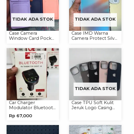
TIDAK ADA STOK
TIDAK ADA STOK
Case Camera
Case IMD Warna
Window Card Pocket
Camera Protect Silver
Casing Handphone
Casing Handphone
Softcase
Hardcase Hologram
TIDAK ADA STOK
Car Charger
Case TPU Soft Kulit
Modulator Bluetooth
Jeruk Logo Casing
ALS-A136 Charger
Handphone Softcase
Rp
67,000
Handphone