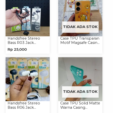
TIDAK ADA STOK
Handsfree Stereo
Case TPU Transparan
Bass R03 Jack
Motif Magsafe Casing
3.5mm Headphone
Handphone Magsafe
Rp
25,000
Headset Earphone
Softcase
TIDAK ADA STOK
Handsfree Stereo
Case TPU Solid Matte
Bass R06 Jack
Warna Casing
3.5mm Earphone
Handphone Softcase