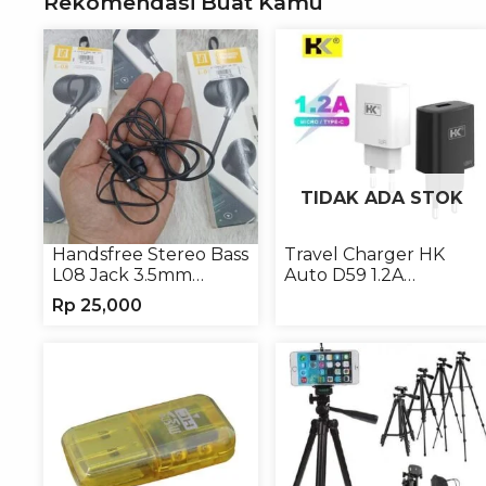
Rekomendasi Buat Kamu
TIDAK ADA STOK
Handsfree Stereo Bass
Travel Charger HK
L08 Jack 3.5mm
Auto D59 1.2A
Earphone Headphone
Micro/Type-C
Rp
25,000