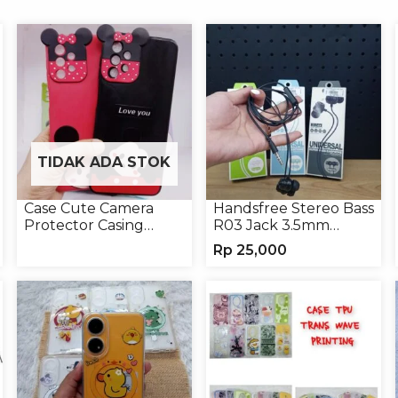
TIDAK ADA STOK
Case Cute Camera
Handsfree Stereo Bass
Protector Casing
R03 Jack 3.5mm
Handphone Softcase
Headphone Headset
Rp
25,000
Earphone