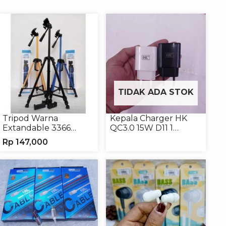
TIDAK ADA STOK
Tripod Warna
Kepala Charger HK
Extandable 3366
QC3.0 15W D11 1
Tripod Handphone
USB/Isi 12
Rp
147,000
Kamera