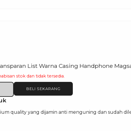
ransparan List Warna Casing Handphone Mags
habisan stok dan tidak tersedia.
BELI SEKARANG
uk
um quality yang dijamin anti menguning dan sudah dil