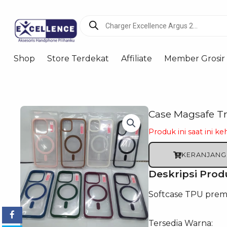
Products
search
Shop
Store Terdekat
Affiliate
Member Grosir
Case Magsafe T
Produk ini saat ini ke
KERANJANG
Deskripsi Prod
Softcase TPU premi
Tersedia Warna: