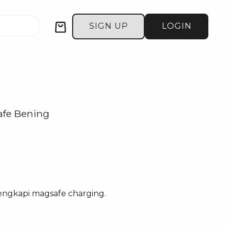
Cart
SIGN UP
LOGIN
afe Bening
engkapi magsafe charging.