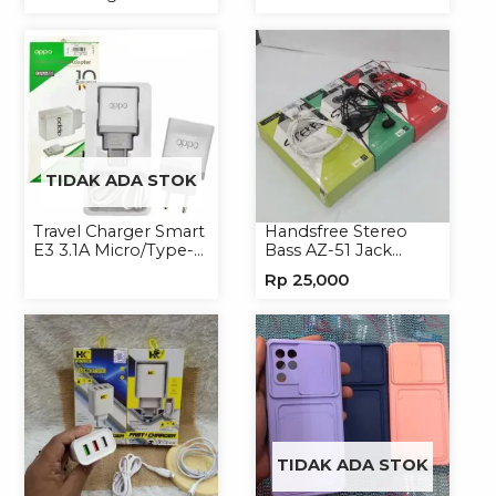
Handphone Magsafe
Micro/Type-C
Softcase
TIDAK ADA STOK
Travel Charger Smart
Handsfree Stereo
E3 3.1A Micro/Type-C
Bass AZ-51 Jack
Universal
3.5mm Earphone
Rp
25,000
Headset
TIDAK ADA STOK