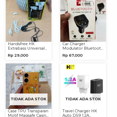
Handsfree HK
Car Charger
Extrabass Universal
Modulator Bluetooth
Jack 3.5mm 891
ALS-A136 Charger
Rp
29,000
Rp
67,000
Earphone Headset
Handphone
Headphone
TIDAK ADA STOK
TIDAK ADA STOK
Case TPU Transparan
Travel Charger HK
Motif Magsafe Casing
Auto D59 1.2A