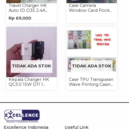
Travel Charger HK
Case Camera
Auto ID D35 2.4A
Window Card Pocket
Micro/Type-C
Casing Handphone
Rp
69,000
Softcase
TIDAK ADA STOK
TIDAK ADA STOK
Kepala Charger HK
Case TPU Transparan
QC3.0 15W D11 1
Wave Printing Casing
USB/Isi 12
Handphone Softcase
Excellence Indonesia
Useful Link