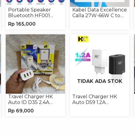
Portable Speaker
Kabel Data Excellence
Bluetooth HF001
Calla 27W-66W C to
Speaker Portable
Lightning/Type-C to
Rp
165,000
Wireless
Type-C
TIDAK ADA STOK
Travel Charger HK
Travel Charger HK
Auto ID D35 2.4A
Auto D59 1.2A
Micro/Type-C
Micro/Type-C
Rp
69,000