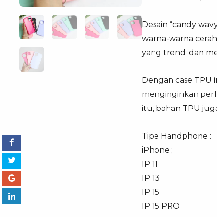
Desain “candy wav
warna-warna cerah
yang trendi dan m
Dengan case TPU i
menginginkan perl
itu, bahan TPU jug
Tipe Handphone :
iPhone ;
IP 11
IP 13
IP 15
IP 15 PRO