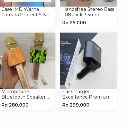
Case IMD Warna
Handsfree Stereo Bass
Camera Protect Silver
L08 Jack 3.5mm
Casing Handphone
Earphone Headphone
Rp
25,000
Hardcase Hologram
Microphone
Car Charger
Bluetooth Speaker
Excellence Premium
YS10A Karaoke
4in1 120W Charger
Rp
280,000
Rp
299,000
Mikrofon Wireless
Handphone
Tanpa Kabel