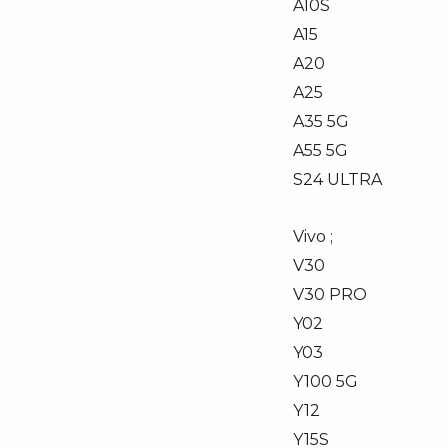
A10S
A15
A20
A25
A35 5G
A55 5G
S24 ULTRA
Vivo ;
V30
V30 PRO
Y02
Y03
Y100 5G
Y12
Y15S