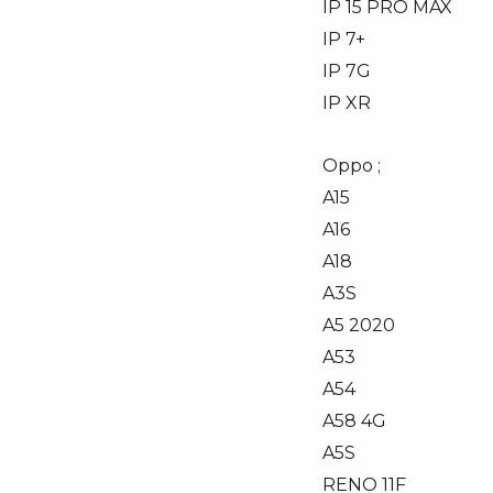
IP 15 PRO MAX
IP 7+
IP 7G
IP XR
Oppo ;
A15
A16
A18
A3S
A5 2020
A53
A54
A58 4G
A5S
RENO 11F