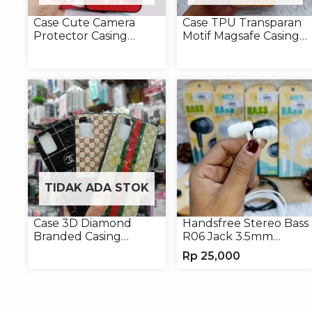
Case Cute Camera
Case TPU Transparan
Protector Casing
Motif Magsafe Casing
Handphone Softcase
Handphone Magsafe
Softcase
TIDAK ADA STOK
Case 3D Diamond
Handsfree Stereo Bass
Branded Casing
R06 Jack 3.5mm
Handphone Universal
Earphone Headset
Rp
25,000
Headphone