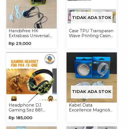
TIDAK ADA STOK
Handsfree HK
Case TPU Transparan
Extrabass Universal
Wave Printing Casing
Jack 3.5mm 891
Handphone Softcase
Rp
29,000
Earphone Headset
Headphone
TIDAK ADA STOK
Headphone DJ
Kabel Data
Gaming Sez 881
Excellence Magnolia
Handsfree Earphone
2.4A Micro/Type-C
Rp
185,000
Headset
Kabel Magnet