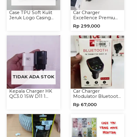
Case TPU Soft Kulit
Car Charger
Jeruk Logo Casing
Excellence Premium
Handphone Softcase
4in1 120W Charger
Rp
299,000
Handphone
TIDAK ADA STOK
Kepala Charger HK
Car Charger
QC3.0 15W D11 1
Modulator Bluetooth
USB/Isi 12
ALS-A136 Charger
Rp
67,000
Handphone