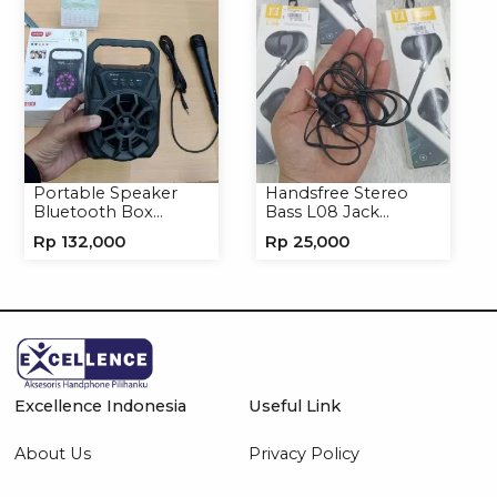
Portable Speaker
Handsfree Stereo
Bluetooth Box
Bass L08 Jack
TNS315 Speaker
3.5mm Earphone
Rp
132,000
Rp
25,000
Portable Wireless
Headphone
Excellence Indonesia
Useful Link
About Us
Privacy Policy