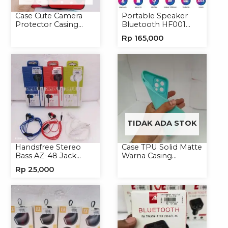
Case Cute Camera
Portable Speaker
Protector Casing
Bluetooth HF001
Handphone Softcase
Speaker Portable
Rp
165,000
Wireless
TIDAK ADA STOK
Handsfree Stereo
Case TPU Solid Matte
Bass AZ-48 Jack
Warna Casing
3.5mm Earphone
Handphone Softcase
Rp
25,000
Headset Headphone