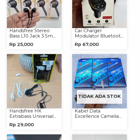
Handsfree Stereo
Car Charger
Bass L10 Jack 3.5mm
Modulator Bluetooth
Earphone Headset
ALS-A136 Charger
Rp
25,000
Rp
67,000
Headphone
Handphone
TIDAK ADA STOK
Handsfree HK
Kabel Data
Extrabass Universal
Excellence Camelia
Jack 3.5mm 891
Micro/Lightning/Type-
Rp
29,000
Earphone Headset
C
Headphone