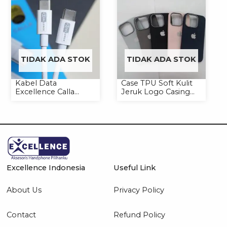
TIDAK ADA STOK
TIDAK ADA STOK
Kabel Data
Case TPU Soft Kulit
Excellence Calla
Jeruk Logo Casing
27W-66W C to
Handphone Softcase
Lightning/Type-C to
Type-C
Excellence Indonesia
Useful Link
About Us
Privacy Policy
Contact
Refund Policy