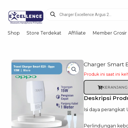
Products
search
Shop
Store Terdekat
Affiliate
Member Grosir
Charger Smart 
Produk ini saat ini ke
KERANJANG
Deskripsi Prod
Isi daya perangkat
Perlindungan keboc