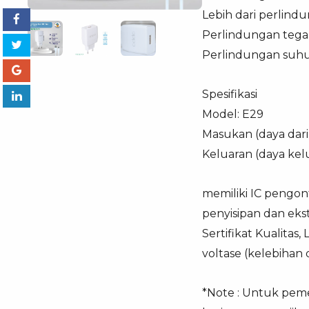
Lebih dari perlindu
Perlindungan tega
Perlindungan suh
Spesifikasi
Model: E29
Masukan (daya dari
Keluaran (daya kelu
memiliki IC pengontr
penyisipan dan ekst
Sertifikat Kualita
voltase (kelebihan 
*Note : Untuk pemes