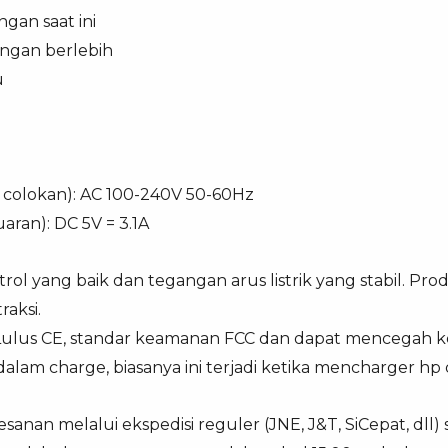
ngan saat ini
ngan berlebih
u
 colokan): AC 100-240V 50-60Hz
aran): DC 5V = 3.1A
ol yang baik dan tegangan arus listrik yang stabil. Produk
raksi.
s, Lulus CE, standar keamanan FCC dan dapat mencegah k
dalam charge, biasanya ini terjadi ketika mencharger hp
anan melalui ekspedisi reguler (JNE, J&T, SiCepat, dll)