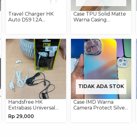
Travel Charger HK
Case TPU Solid Matte
Auto D59 1.2A
Warna Casing
Micro/Type-C
Handphone Softcase
TIDAK ADA STOK
Handsfree HK
Case IMD Warna
Extrabass Universal
Camera Protect Silver
Jack 3.5mm 891
Casing Handphone
Rp
29,000
Earphone Headset
Hardcase Hologram
Headphone