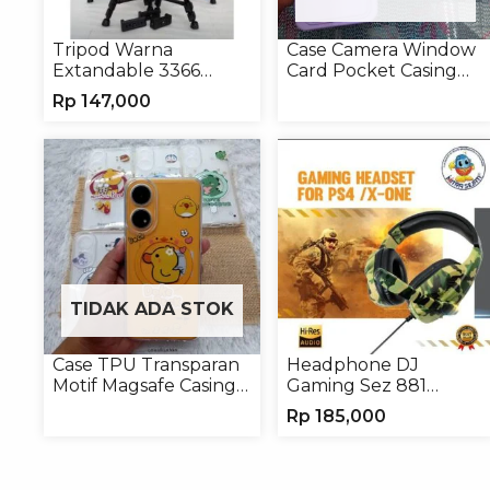
Tripod Warna
Case Camera Window
Extandable 3366
Card Pocket Casing
Tripod Handphone
Handphone Softcase
Rp
147,000
Kamera
TIDAK ADA STOK
Case TPU Transparan
Headphone DJ
Motif Magsafe Casing
Gaming Sez 881
Handphone Magsafe
Handsfree Earphone
Rp
185,000
Softcase
Headset