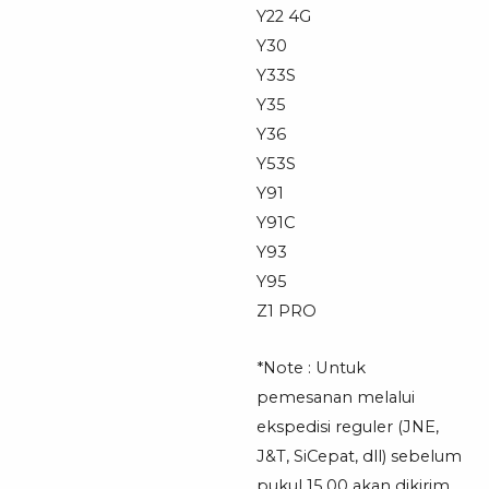
Y22 4G
Y30
Y33S
Y35
Y36
Y53S
Y91
Y91C
Y93
Y95
Z1 PRO
*Note : Untuk
pemesanan melalui
ekspedisi reguler (JNE,
J&T, SiCepat, dll) sebelum
pukul 15.00 akan dikirim