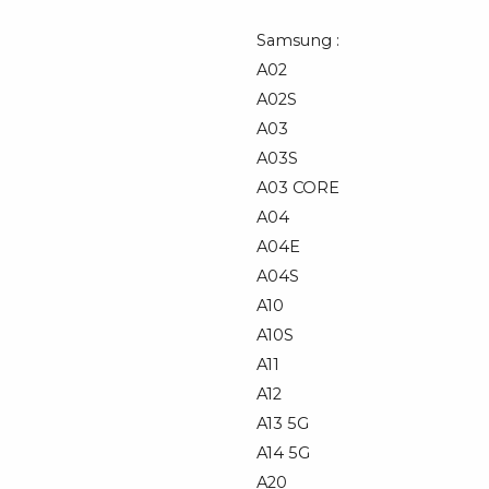
Samsung :
A02
A02S
A03
A03S
A03 CORE
A04
A04E
A04S
A10
A10S
A11
A12
A13 5G
A14 5G
A20