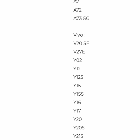
A71
A72
A73 5G
Vivo :
V20 SE
V27E
Y02
Y12
Y12S
Y15
Y15S
Y16
Y17
Y20
Y20S
Y21S