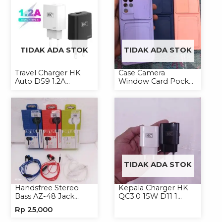
TIDAK ADA STOK
TIDAK ADA STOK
Travel Charger HK
Case Camera
Auto D59 1.2A
Window Card Pocket
Micro/Type-C
Casing Handphone
Softcase
TIDAK ADA STOK
Handsfree Stereo
Kepala Charger HK
Bass AZ-48 Jack
QC3.0 15W D11 1
3.5mm Earphone
USB/Isi 12
Rp
25,000
Headset Headphone