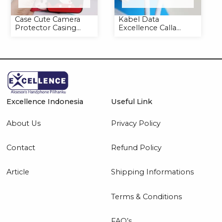
Case Cute Camera
Kabel Data
Protector Casing
Excellence Calla
Handphone Softcase
27W-66W C to
Lightning/Type-C to
Type-C
Excellence Indonesia
Useful Link
About Us
Privacy Policy
Contact
Refund Policy
Article
Shipping Informations
Terms & Conditions
FAQ’s