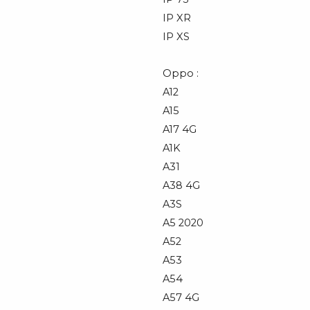
IP XR
IP XS
Oppo :
A12
A15
A17 4G
A1K
A31
A38 4G
A3S
A5 2020
A52
A53
A54
A57 4G