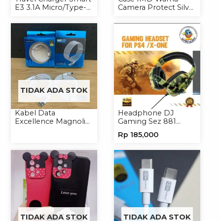
E3 3.1A Micro/Type-C
Camera Protect Silver
Universal
Casing Handphone
Hardcase Hologram
TIDAK ADA STOK
Kabel Data
Headphone DJ
Excellence Magnolia
Gaming Sez 881
2.4A Micro/Type-C
Handsfree Earphone
Rp
185,000
Kabel Magnet
Headset
TIDAK ADA STOK
TIDAK ADA STOK