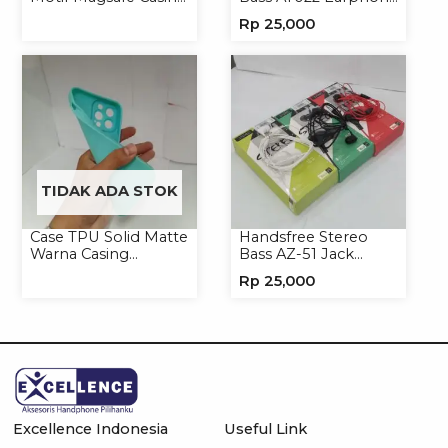
Handphone Magsafe
Headset Headphone
Rp
25,000
Softcase
TIDAK ADA STOK
Case TPU Solid Matte
Handsfree Stereo
Warna Casing
Bass AZ-51 Jack
Handphone Softcase
3.5mm Earphone
Rp
25,000
Headset
Excellence Indonesia
Useful Link