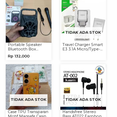
TIDAK ADA STOK
Portable Speaker
Travel Charger Smart
Bluetooth Box
E3 3.1A Micro/Type-C
TNS315 Speaker
Universal
Rp
132,000
Portable Wireless
TIDAK ADA STOK
TIDAK ADA STOK
Case TPU Transparan
Handsfree Stereo
Motif Magsafe Casing
Bass AT022 Earphone