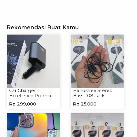
Rekomendasi Buat Kamu
Car Charger
Handsfree Stereo
Excellence Premium
Bass L08 Jack
4in1 120W Charger
3.5mm Earphone
Rp
299,000
Rp
25,000
Handphone
Headphone