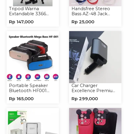
Tripod Warna
Handsfree Stereo
Extandable 3366
Bass AZ-48 Jack
Tripod Handphone
3.5mm Earphone
Rp
147,000
Rp
25,000
Kamera
Headset Headphone
Portable Speaker
Car Charger
Bluetooth HF001
Excellence Premium
Speaker Portable
4in1 120W Charger
Rp
165,000
Rp
299,000
Wireless
Handphone