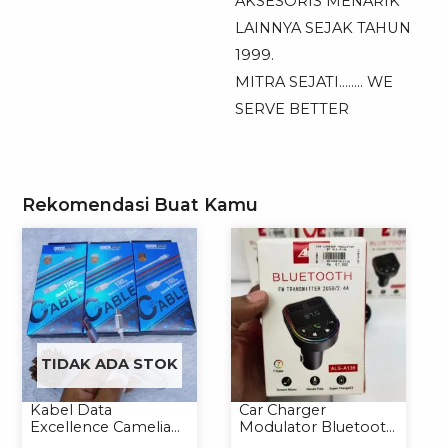
AKSESORIS MENARIK
LAINNYA SEJAK TAHUN
1999.
MITRA SEJATI…….. WE
SERVE BETTER
Rekomendasi Buat Kamu
TIDAK ADA STOK
Kabel Data
Car Charger
Excellence Camelia
Modulator Bluetooth
Micro/Lightning/Type-
ALS-A136 Charger