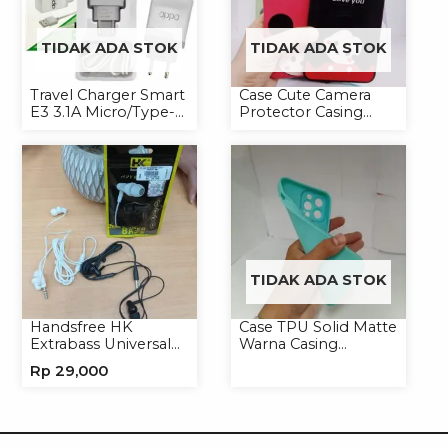
TIDAK ADA STOK
TIDAK ADA STOK
Travel Charger Smart
Case Cute Camera
E3 3.1A Micro/Type-C
Protector Casing
Universal
Handphone Softcase
TIDAK ADA STOK
Handsfree HK
Case TPU Solid Matte
Extrabass Universal
Warna Casing
Jack 3.5mm 891
Handphone Softcase
Rp
29,000
Earphone Headset
Headphone