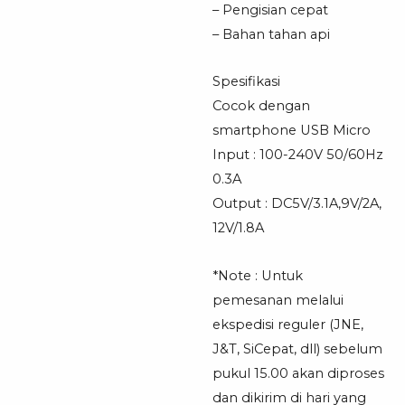
– Pengisian cepat
– Bahan tahan api
Spesifikasi
Cocok dengan
smartphone USB Micro
Input : 100-240V 50/60Hz
0.3A
Output : DC5V/3.1A,9V/2A,
12V/1.8A
*Note : Untuk
pemesanan melalui
ekspedisi reguler (JNE,
J&T, SiCepat, dll) sebelum
pukul 15.00 akan diproses
dan dikirim di hari yang