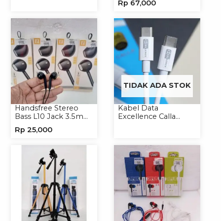
Rp
67,000
C
Handphone
TIDAK ADA STOK
Handsfree Stereo
Kabel Data
Bass L10 Jack 3.5mm
Excellence Calla
Earphone Headset
27W-66W C to
Rp
25,000
Headphone
Lightning/Type-C to
Type-C