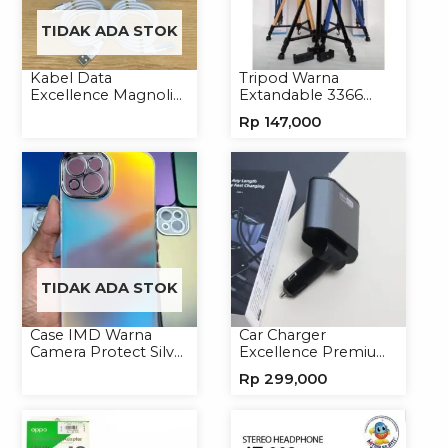
TIDAK ADA STOK
Kabel Data
Tripod Warna
Excellence Magnolia
Extandable 3366
2.4A Micro/Type-C
Tripod Handphone
Rp
147,000
Kabel Magnet
Kamera
TIDAK ADA STOK
Case IMD Warna
Car Charger
Camera Protect Silver
Excellence Premium
Casing Handphone
4in1 120W Charger
Rp
299,000
Hardcase Hologram
Handphone