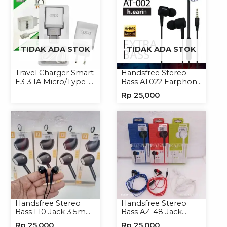
TIDAK ADA STOK
TIDAK ADA STOK
Travel Charger Smart
Handsfree Stereo
E3 3.1A Micro/Type-C
Bass AT022 Earphone
Universal
Headset Headphone
Rp
25,000
Handsfree Stereo
Handsfree Stereo
Bass L10 Jack 3.5mm
Bass AZ-48 Jack
Earphone Headset
3.5mm Earphone
Rp
25,000
Rp
25,000