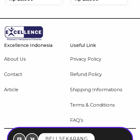
Headphone
Headset Headphone
Excellence Indonesia
Useful Link
About Us
Privacy Policy
Contact
Refund Policy
Article
Shipping Informations
Terms & Conditions
FAQ’s
© 2026 Excellence Indonesia
BELI SEKARANG