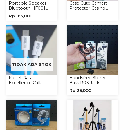
Portable Speaker
Case Cute Camera
Bluetooth HF001
Protector Casing
Speaker Portable
Handphone Softcase
Rp
165,000
Wireless
TIDAK ADA STOK
Kabel Data
Handsfree Stereo
Excellence Calla
Bass R03 Jack
27W-66W C to
3.5mm Headphone
Rp
25,000
Lightning/Type-C to
Headset Earphone
Type-C