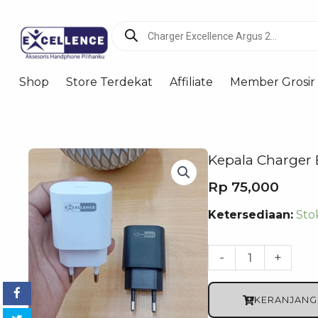
Products
search
Shop
Store Terdekat
Affiliate
Member Grosir
Kepala Charger 
Rp
75,000
Kuantitas
Ketersediaan:
Sto
Kepala
Charger
-
+
Excellence
Solarus
KERANJANG
PD