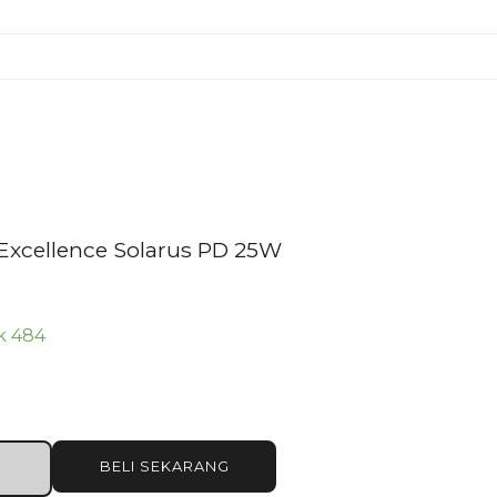
Excellence Solarus PD 25W
k 484
BELI SEKARANG