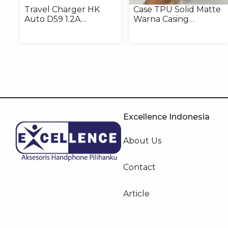
Travel Charger HK
Case TPU Solid Matte
Auto D59 1.2A
Warna Casing
Micro/Type-C
Handphone Softcase
Excellence Indonesia
About Us
Contact
Article