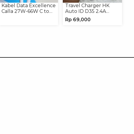
Kabel Data Excellence
Travel Charger HK
Calla 27W-66W C to
Auto ID D35 2.4A
Lightning/Type-C to
Micro/Type-C
Rp
69,000
Type-C