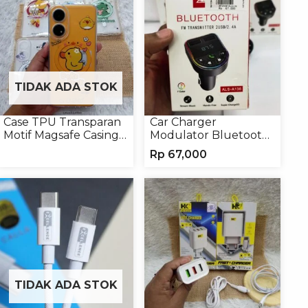
TIDAK ADA STOK
Case TPU Transparan
Car Charger
Motif Magsafe Casing
Modulator Bluetooth
Handphone Magsafe
ALS-A136 Charger
Rp
67,000
Softcase
Handphone
TIDAK ADA STOK