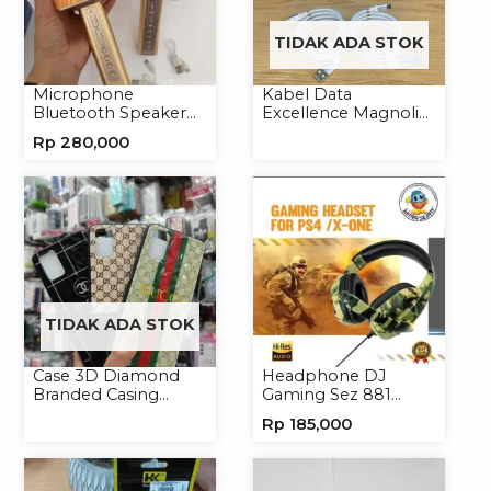
TIDAK ADA STOK
Microphone
Kabel Data
Bluetooth Speaker
Excellence Magnolia
YS10A Karaoke
2.4A Micro/Type-C
Rp
280,000
Mikrofon Wireless
Kabel Magnet
Tanpa Kabel
TIDAK ADA STOK
Case 3D Diamond
Headphone DJ
Branded Casing
Gaming Sez 881
Handphone
Handsfree Earphone
Rp
185,000
Universal
Headset