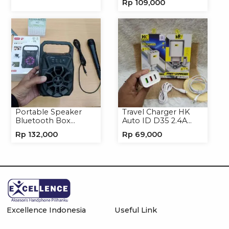
Rp
109,000
Hardcase Hologram
Portable Speaker
Travel Charger HK
Bluetooth Box
Auto ID D35 2.4A
TNS315 Speaker
Micro/Type-C
Rp
132,000
Rp
69,000
Portable Wireless
Excellence Indonesia
Useful Link