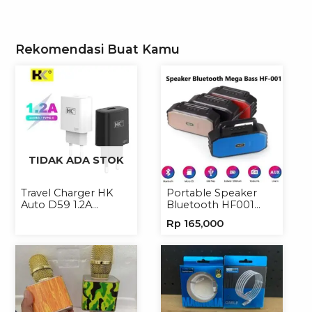
Rekomendasi Buat Kamu
TIDAK ADA STOK
Travel Charger HK
Portable Speaker
Auto D59 1.2A
Bluetooth HF001
Micro/Type-C
Speaker Portable
Rp
165,000
Wireless