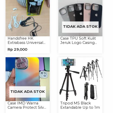
TIDAK ADA STOK
Handsfree HK
Case TPU Soft Kulit
Extrabass Universal
Jeruk Logo Casing
Jack 3.5mm 891
Handphone Softcase
Rp
29,000
Earphone Headset
Headphone
TIDAK ADA STOK
Case IMD Warna
Tripod MS Black
Camera Protect Silver
Extandable Up to 1m
Casing Handphone