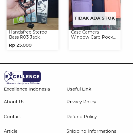
TIDAK ADA STOK
Handsfree Stereo
Case Camera
Bass R03 Jack
Window Card Pocket
3.5mm Headphone
Casing Handphone
Rp
25,000
Headset Earphone
Softcase
Excellence Indonesia
Useful Link
About Us
Privacy Policy
Contact
Refund Policy
Article
Shipping Informations