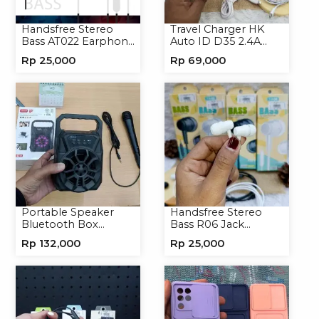
Handsfree Stereo
Travel Charger HK
Bass AT022 Earphone
Auto ID D35 2.4A
Headset Headphone
Micro/Type-C
Rp
25,000
Rp
69,000
Portable Speaker
Handsfree Stereo
Bluetooth Box
Bass R06 Jack
TNS315 Speaker
3.5mm Earphone
Rp
132,000
Rp
25,000
Portable Wireless
Headset Headphone