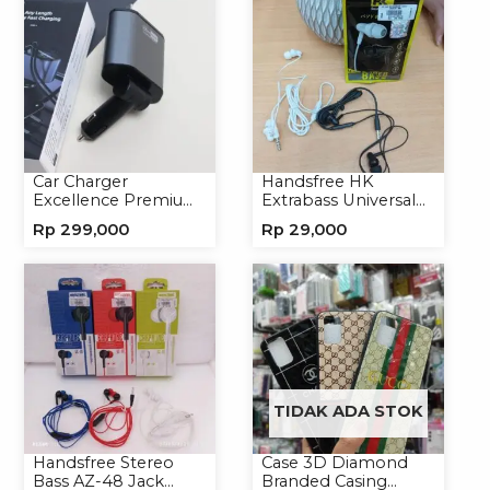
Car Charger
Handsfree HK
Excellence Premium
Extrabass Universal
4in1 120W Charger
Jack 3.5mm 891
Rp
299,000
Rp
29,000
Handphone
Earphone Headset
Headphone
TIDAK ADA STOK
Handsfree Stereo
Case 3D Diamond
Bass AZ-48 Jack
Branded Casing