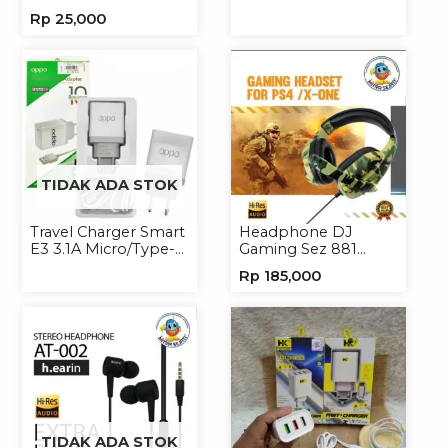
3.5mm Earphone
Handphone
Rp
25,000
Headset Headphone
Universal
TIDAK ADA STOK
Travel Charger Smart
Headphone DJ
E3 3.1A Micro/Type-C
Gaming Sez 881
Universal
Handsfree Earphone
Rp
185,000
Headset
TIDAK ADA STOK