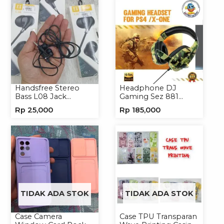
Handsfree Stereo
Headphone DJ
Bass L08 Jack
Gaming Sez 881
3.5mm Earphone
Handsfree Earphone
Rp
25,000
Rp
185,000
Headphone
Headset
TIDAK ADA STOK
TIDAK ADA STOK
Case Camera
Case TPU Transparan