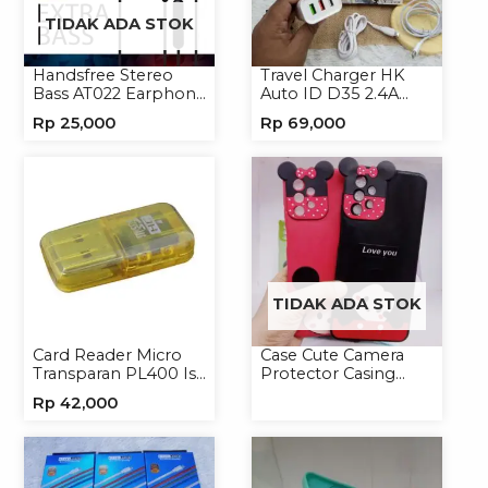
TIDAK ADA STOK
Handsfree Stereo
Travel Charger HK
Bass AT022 Earphone
Auto ID D35 2.4A
Headset Headphone
Micro/Type-C
Rp
25,000
Rp
69,000
TIDAK ADA STOK
Card Reader Micro
Case Cute Camera
Transparan PL400 Isi
Protector Casing
8
Handphone Softcase
Rp
42,000