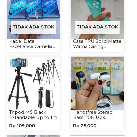
TIDAK ADA STOK
TIDAK ADA STOK
Kabel Data
Case TPU Solid Matte
Excellence Camelia
Warna Casing
Micro/Lightning/Type-
Handphone Softcase
C
Tripod MS Black
Handsfree Stereo
Extandable Up to 1m
Bass R06 Jack
3.5mm Earphone
Rp
109,000
Rp
25,000
Headset Headphone