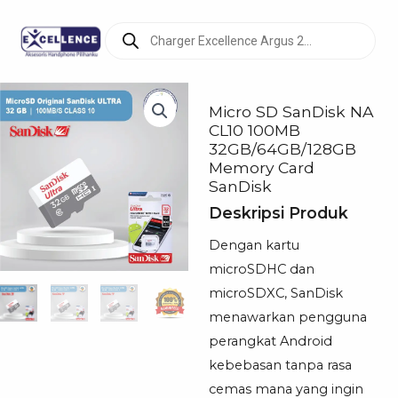
Products
search
Micro SD SanDisk NA
CL10 100MB
32GB/64GB/128GB
Memory Card
SanDisk
Deskripsi Produk
Dengan kartu
microSDHC dan
microSDXC, SanDisk
menawarkan pengguna
perangkat Android
kebebasan tanpa rasa
cemas mana yang ingin