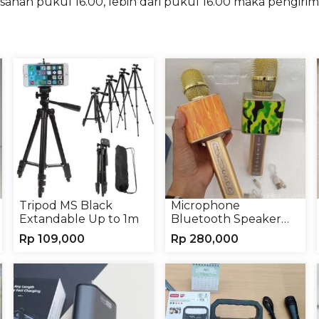
sanan pukul 16.00, lebih dari pukul 16.00 maka pengirim
Tripod MS Black
Microphone
Extandable Up to 1m
Bluetooth Speaker
YS10A Karaoke
Rp
109,000
Rp
280,000
Mikrofon Wireless
Tanpa Kabel