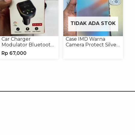
TIDAK ADA STOK
Car Charger
Case IMD Warna
Modulator Bluetooth
Camera Protect Silver
ALS-A136 Charger
Casing Handphone
Rp
67,000
Handphone
Hardcase Hologram