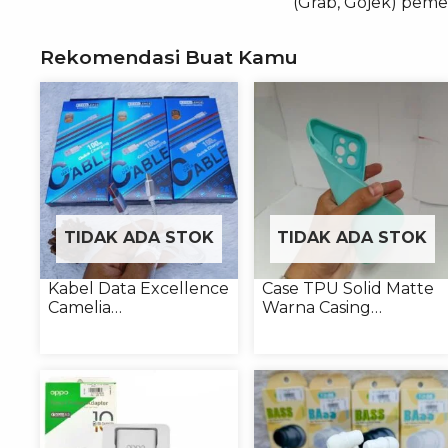
(Grab, Gojek) peme
Rekomendasi Buat Kamu
TIDAK ADA STOK
TIDAK ADA STOK
Kabel Data Excellence
Case TPU Solid Matte
Camelia
Warna Casing
Micro/Lightning/Type-
Handphone Softcase
C