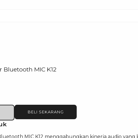
r Bluetooth MIC K12
BELI SEKARANG
uk
Bluetooth MIC K12 menggabungkan kinerja audio yang k