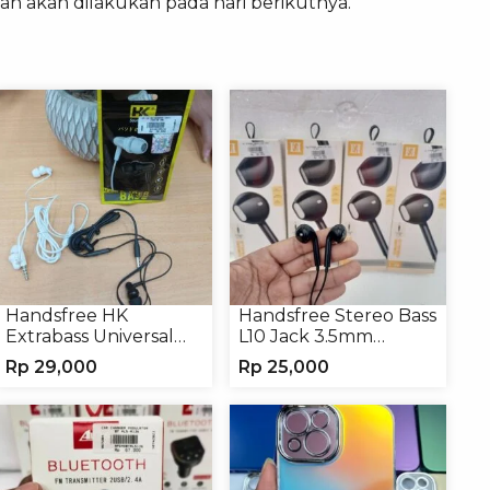
an akan dilakukan pada hari berikutnya.
Handsfree HK
Handsfree Stereo Bass
Extrabass Universal
L10 Jack 3.5mm
Jack 3.5mm 891
Earphone Headset
Rp
29,000
Rp
25,000
Earphone Headset
Headphone
Headphone