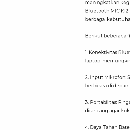
meningkatkan kegun
Bluetooth MIC K12
berbagai kebutuha
Berikut beberapa 
1. Konektivitas Bl
laptop, memungkin
2. Input Mikrofon: 
berbicara di depan
3. Portabilitas: R
dirancang agar ko
4. Daya Tahan Bater