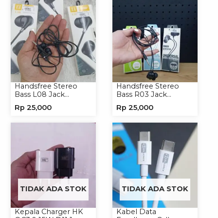
Handsfree Stereo
Handsfree Stereo
Bass L08 Jack
Bass R03 Jack
3.5mm Earphone
3.5mm Headphone
Rp
25,000
Rp
25,000
Headphone
Headset Earphone
TIDAK ADA STOK
TIDAK ADA STOK
Kepala Charger HK
Kabel Data