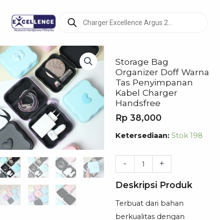
Products
search
Storage Bag
Organizer Doff Warna
Tas Penyimpanan
Kabel Charger
Handsfree
Rp
38,000
Kuantitas
Ketersediaan:
Stok 198
Storage
Bag
-
+
Organizer
Deskripsi Produk
Doff
Warna
Terbuat dari bahan
Tas
berkualitas dengan