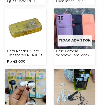
QC3.0 15W D11 1
Excellence Calla
USB/Isi 12
27W-66W C to
Lightning/Type-C to
Type-C
TIDAK ADA STOK
Card Reader Micro
Case Camera
Transparan PL400 Isi
Window Card Pocket
8
Casing Handphone
Rp
42,000
Softcase