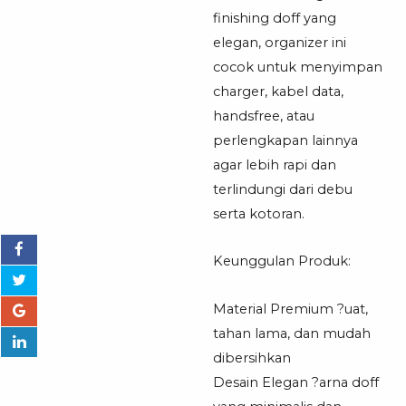
Penyimpanan
finishing doff yang
Kabel
elegan, organizer ini
Charger
cocok untuk menyimpan
Handsfree
charger, kabel data,
handsfree, atau
perlengkapan lainnya
agar lebih rapi dan
terlindungi dari debu
serta kotoran.
Keunggulan Produk:
Material Premium ?uat,
tahan lama, dan mudah
dibersihkan
Desain Elegan ?arna doff