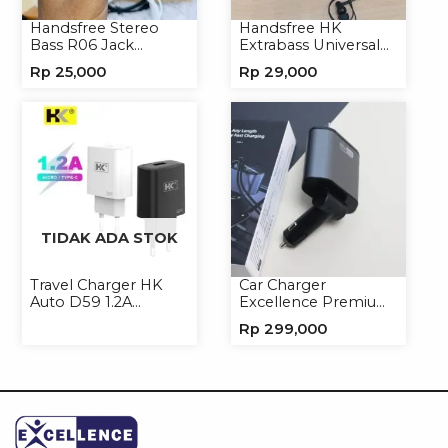
Handsfree Stereo
Handsfree HK
Bass R06 Jack
Extrabass Universal
3.5mm Earphone
Jack 3.5mm 891
Rp
25,000
Rp
29,000
Headset Headphone
Earphone Headset
Headphone
TIDAK ADA STOK
Travel Charger HK
Car Charger
Auto D59 1.2A
Excellence Premium
Micro/Type-C
4in1 120W Charger
Rp
299,000
Handphone