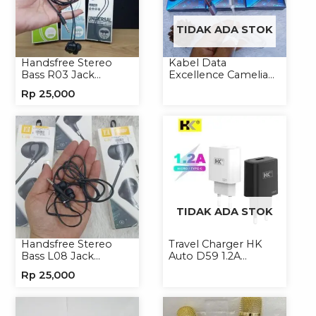
TIDAK ADA STOK
Handsfree Stereo
Kabel Data
Bass R03 Jack
Excellence Camelia
3.5mm Headphone
Micro/Lightning/Type-
Rp
25,000
Headset Earphone
C
TIDAK ADA STOK
Handsfree Stereo
Travel Charger HK
Bass L08 Jack
Auto D59 1.2A
3.5mm Earphone
Micro/Type-C
Rp
25,000
Headphone