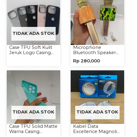
TIDAK ADA STOK
Case TPU Soft Kulit
Microphone
Jeruk Logo Casing
Bluetooth Speaker
Handphone Softcase
YS10A Karaoke
Rp
280,000
Mikrofon Wireless
Tanpa Kabel
TIDAK ADA STOK
TIDAK ADA STOK
Case TPU Solid Matte
Kabel Data
Warna Casing
Excellence Magnolia
Handphone Softcase
2.4A Micro/Type-C