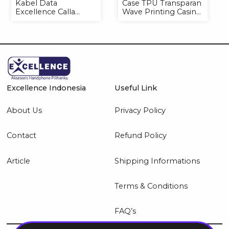
Kabel Data
Case TPU Transparan
Excellence Calla
Wave Printing Casing
27W-66W C to
Handphone Softcase
Lightning/Type-C to
Type-C
Excellence Indonesia
Useful Link
About Us
Privacy Policy
Contact
Refund Policy
Article
Shipping Informations
Terms & Conditions
FAQ’s