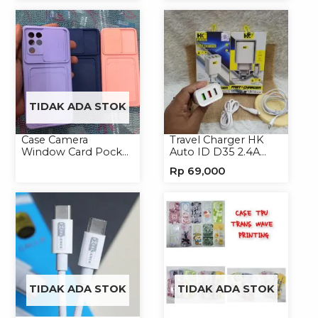
Kabel Magnet
TIDAK ADA STOK
Case Camera
Travel Charger HK
Window Card Pocket
Auto ID D35 2.4A
Casing Handphone
Micro/Type-C
Rp
69,000
Softcase
TIDAK ADA STOK
TIDAK ADA STOK