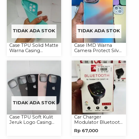
TIDAK ADA STOK
TIDAK ADA STOK
Case TPU Solid Matte
Case IMD Warna
Warna Casing
Camera Protect Silver
Handphone Softcase
Casing Handphone
Hardcase Hologram
TIDAK ADA STOK
Case TPU Soft Kulit
Car Charger
Jeruk Logo Casing
Modulator Bluetooth
Handphone Softcase
ALS-A136 Charger
Rp
67,000
Handphone