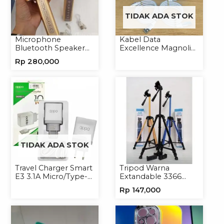
TIDAK ADA STOK
Microphone
Kabel Data
Bluetooth Speaker
Excellence Magnolia
YS10A Karaoke
2.4A Micro/Type-C
Rp
280,000
Mikrofon Wireless
Kabel Magnet
Tanpa Kabel
TIDAK ADA STOK
Travel Charger Smart
Tripod Warna
E3 3.1A Micro/Type-C
Extandable 3366
Universal
Tripod Handphone
Rp
147,000
Kamera