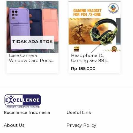
TIDAK ADA STOK
Case Camera
Headphone DJ
Window Card Pocket
Gaming Sez 881
Casing Handphone
Handsfree Earphone
Rp
185,000
Softcase
Headset
Excellence Indonesia
Useful Link
About Us
Privacy Policy