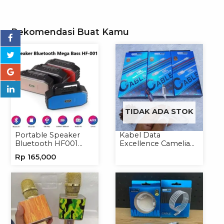
Rekomendasi Buat Kamu
TIDAK ADA STOK
Portable Speaker
Kabel Data
Bluetooth HF001
Excellence Camelia
Speaker Portable
Micro/Lightning/Type-
Rp
165,000
Wireless
C