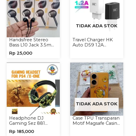
TIDAK ADA STOK
Handsfree Stereo
Travel Charger HK
Bass L10 Jack 3.5mm
Auto D59 1.2A
Earphone Headset
Micro/Type-C
Rp
25,000
Headphone
TIDAK ADA STOK
Headphone DJ
Case TPU Transparan
Gaming Sez 881
Motif Magsafe Casing
Handsfree Earphone
Handphone Magsafe
Rp
185,000
Headset
Softcase