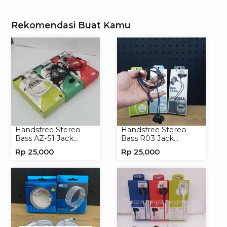
Rekomendasi Buat Kamu
Handsfree Stereo
Handsfree Stereo
Bass AZ-51 Jack
Bass R03 Jack
3.5mm Earphone
3.5mm Headphone
Rp
25,000
Rp
25,000
Headset
Headset Earphone