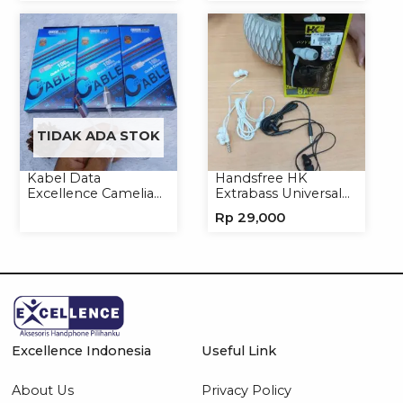
TIDAK ADA STOK
Kabel Data
Handsfree HK
Excellence Camelia
Extrabass Universal
Micro/Lightning/Type-
Jack 3.5mm 891
Rp
29,000
C
Earphone Headset
Headphone
Excellence Indonesia
Useful Link
About Us
Privacy Policy