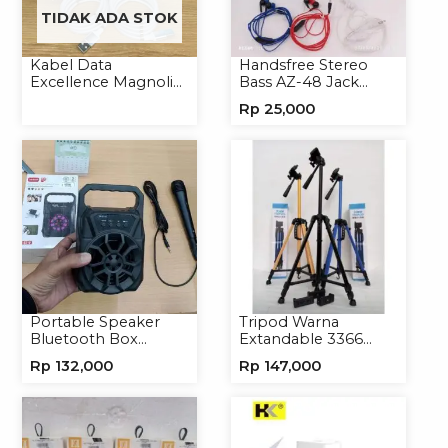
TIDAK ADA STOK
Kabel Data
Handsfree Stereo
Excellence Magnolia
Bass AZ-48 Jack
2.4A Micro/Type-C
3.5mm Earphone
Rp
25,000
Kabel Magnet
Headset Headphone
Portable Speaker
Tripod Warna
Bluetooth Box
Extandable 3366
TNS315 Speaker
Tripod Handphone
Rp
132,000
Rp
147,000
Portable Wireless
Kamera