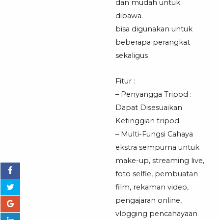
Position
dan mudah untuk
Tripod
dibawa.
Mini
bisa digunakan untuk
beberapa perangkat
sekaligus
Fitur :
– Penyangga Tripod :
Dapat Disesuaikan
Ketinggian tripod.
– Multi-Fungsi Cahaya
ekstra sempurna untuk
make-up, streaming live,
foto selfie, pembuatan
film, rekaman video,
pengajaran online,
vlogging pencahayaan