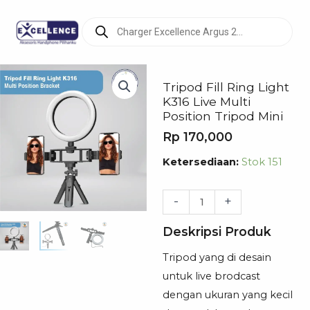
Products
search
Tripod Fill Ring Light
K316 Live Multi
Position Tripod Mini
Rp
170,000
Kuantitas
Ketersediaan:
Stok 151
Tripod
Fill
-
+
Ring
Deskripsi Produk
Light
K316
Tripod yang di desain
Live
untuk live brodcast
Multi
dengan ukuran yang kecil