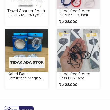
Travel Charger Smart
Handsfree Stereo
E3 3.1A Micro/Type-C
Bass AZ-48 Jack
Universal
3.5mm Earphone
Rp
25,000
Headset Headphone
TIDAK ADA STOK
Kabel Data
Handsfree Stereo
Excellence Magnolia
Bass L08 Jack
2.4A Micro/Type-C
3.5mm Earphone
Rp
25,000
Kabel Magnet
Headphone