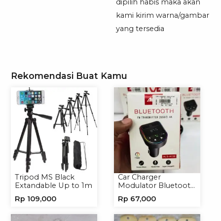
dipilih habis maka akan
kami kirim warna/gambar
yang tersedia
Rekomendasi Buat Kamu
Tripod MS Black
Car Charger
Extandable Up to 1m
Modulator Bluetooth
ALS-A136 Charger
Rp
109,000
Rp
67,000
Handphone