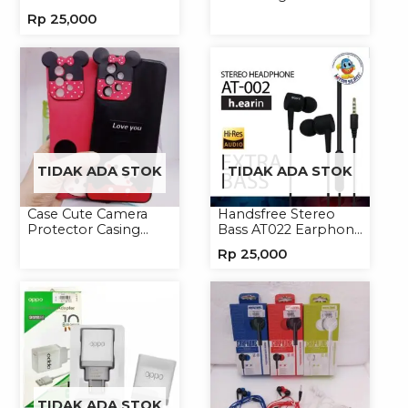
3.5mm Headphone
Handphone Magsafe
Rp
25,000
Headset Earphone
Softcase
TIDAK ADA STOK
TIDAK ADA STOK
Case Cute Camera
Handsfree Stereo
Protector Casing
Bass AT022 Earphone
Handphone Softcase
Headset Headphone
Rp
25,000
TIDAK ADA STOK