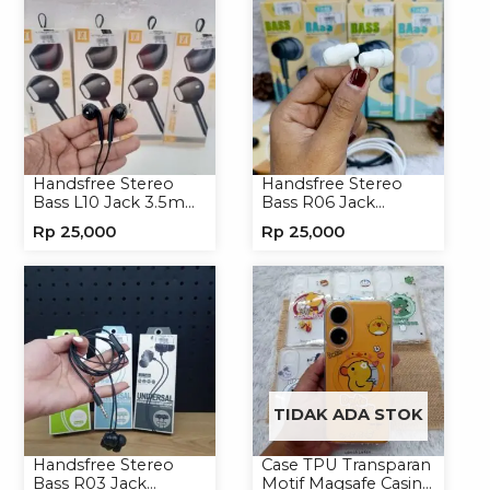
Handsfree Stereo
Handsfree Stereo
Bass L10 Jack 3.5mm
Bass R06 Jack
Earphone Headset
3.5mm Earphone
Rp
25,000
Rp
25,000
Headphone
Headset Headphone
TIDAK ADA STOK
Handsfree Stereo
Case TPU Transparan
Bass R03 Jack
Motif Magsafe Casing