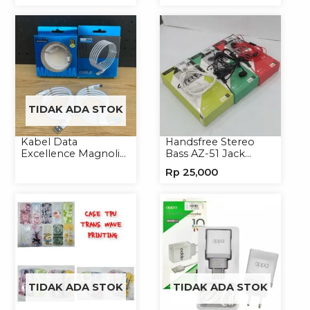
TIDAK ADA STOK
Kabel Data
Handsfree Stereo
Excellence Magnolia
Bass AZ-51 Jack
2.4A Micro/Type-C
3.5mm Earphone
Rp
25,000
Kabel Magnet
Headset
TIDAK ADA STOK
TIDAK ADA STOK