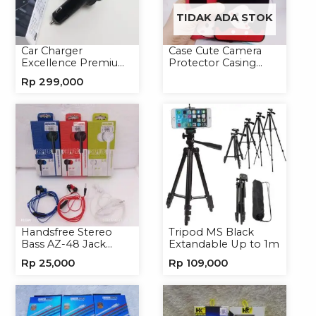
TIDAK ADA STOK
Car Charger
Case Cute Camera
Excellence Premium
Protector Casing
4in1 120W Charger
Handphone Softcase
Rp
299,000
Handphone
Handsfree Stereo
Tripod MS Black
Bass AZ-48 Jack
Extandable Up to 1m
3.5mm Earphone
Rp
25,000
Rp
109,000
Headset Headphone