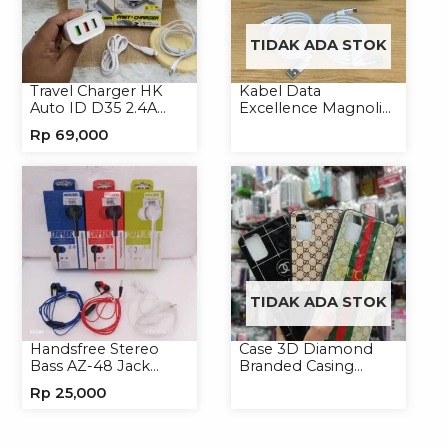
TIDAK ADA STOK
Travel Charger HK
Kabel Data
Auto ID D35 2.4A
Excellence Magnolia
Micro/Type-C
2.4A Micro/Type-C
Rp
69,000
Kabel Magnet
TIDAK ADA STOK
Handsfree Stereo
Case 3D Diamond
Bass AZ-48 Jack
Branded Casing
3.5mm Earphone
Handphone
Rp
25,000
Headset Headphone
Universal