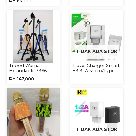
Rp
67,000
Handphone
Lightning/Type-C to
Type-C
TIDAK ADA STOK
Tripod Warna
Travel Charger Smart
Extandable 3366
E3 3.1A Micro/Type-C
Tripod Handphone
Universal
Rp
147,000
Kamera
TIDAK ADA STOK