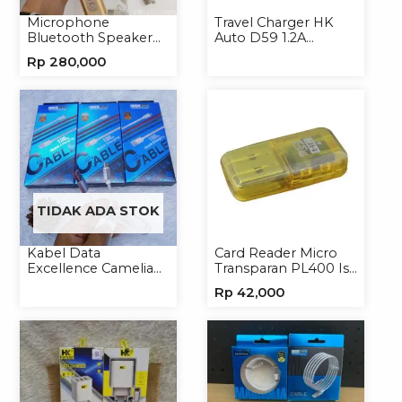
Microphone
Travel Charger HK
Bluetooth Speaker
Auto D59 1.2A
YS10A Karaoke
Micro/Type-C
Rp
280,000
Mikrofon Wireless
Tanpa Kabel
TIDAK ADA STOK
Kabel Data
Card Reader Micro
Excellence Camelia
Transparan PL400 Isi
Micro/Lightning/Type-
8
Rp
42,000
C