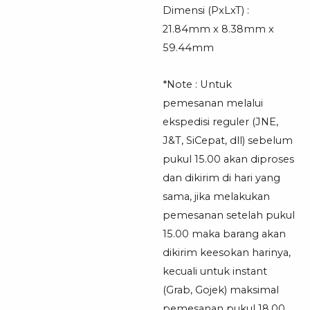
Dimensi (PxLxT) :
21.84mm x 8.38mm x
59.44mm
*Note : Untuk
pemesanan melalui
ekspedisi reguler (JNE,
J&T, SiCepat, dll) sebelum
pukul 15.00 akan diproses
dan dikirim di hari yang
sama, jika melakukan
pemesanan setelah pukul
15.00 maka barang akan
dikirim keesokan harinya,
kecuali untuk instant
(Grab, Gojek) maksimal
pemesanan pukul 18.00,